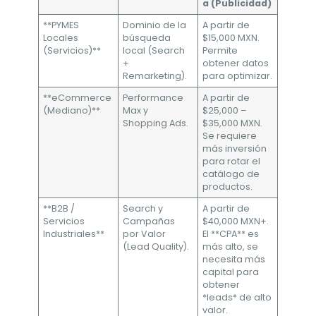
a (Publicidad)
**PYMES
Dominio de la
A partir de
Locales
búsqueda
$15,000 MXN.
(Servicios)**
local (Search
Permite
+
obtener datos
Remarketing).
para optimizar.
**eCommerce
Performance
A partir de
(Mediano)**
Max y
$25,000 –
Shopping Ads.
$35,000 MXN.
Se requiere
más inversión
para rotar el
catálogo de
productos.
**B2B /
Search y
A partir de
Servicios
Campañas
$40,000 MXN+.
Industriales**
por Valor
El **CPA** es
(Lead Quality).
más alto, se
necesita más
capital para
obtener
*leads* de alto
valor.