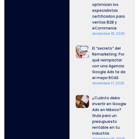
optimizan los
especialistas
certificados para
ventas B2B y
eCommerce
diciembre 18, 2025
El “secreto” del
Remarketing: Por
qué reimpactar
con una Agencia
Google Ads te da
el mejor ROAS
diciembre 17, 2025
¿Cuánto debo
invertir en Google
Ads en México?
Guía para un
presupuesto
rentable en tu
industria
diciembre 16, 2025